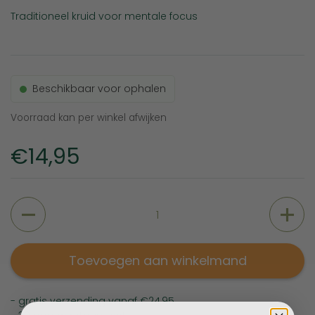
Traditioneel kruid voor mentale focus
Beschikbaar voor ophalen
Voorraad kan per winkel afwijken
Prijs:
€14,95
Aantal
Toevoegen aan winkelmand
- gratis verzending vanaf €24,95