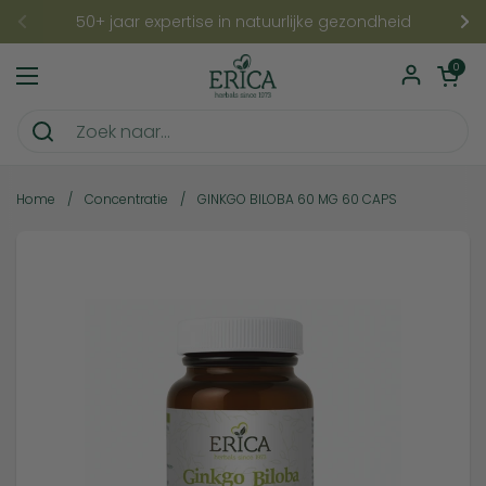
Ga naar content
50+ jaar expertise in natuurlijke gezondheid
Vorige
Vo
Winkelwagentje
0
Menu openen
Home
/
Concentratie
/
GINKGO BILOBA 60 MG 60 CAPS