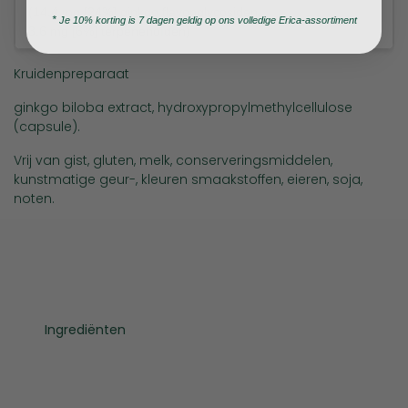
(14,4 mg [24%] ginkgo flavonglycosiden,
*
Je 10% korting is 7 dagen geldig op ons volledige Erica-assortiment
3,6 mg [6%] terpenenoïden)
Kruidenpreparaat
ginkgo biloba extract, hydroxypropylmethylcellulose
(capsule).
Vrij van gist, gluten, melk, conserveringsmiddelen,
kunstmatige geur-, kleuren smaakstoffen, eieren, soja,
noten.
Ingrediënten