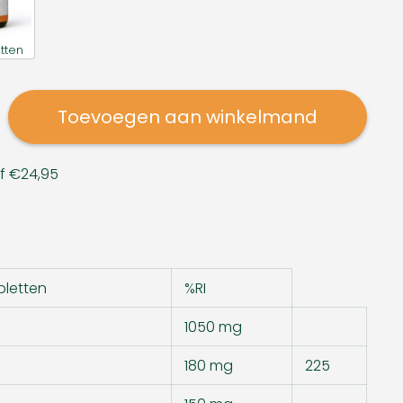
tten
Toevoegen aan winkelmand
af €24,95
bletten
%RI
1050 mg
180 mg
225