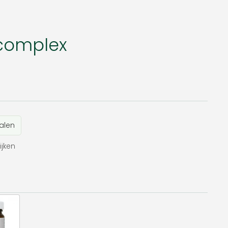
complex
alen
ijken