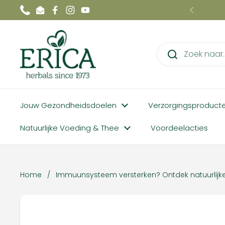
Ga naar content
Phone
Email
Facebook
Instagram
YouTube
Vorige
Jouw Gezondheidsdoelen
Verzorgingsproduct
Natuurlijke Voeding & Thee
Voordeelacties
Home
/
Immuunsysteem versterken? Ontdek natuurlijk