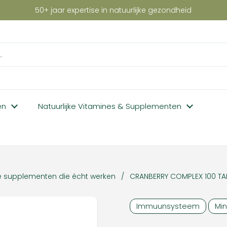
50+ jaar expertise in natuurlijke gezondheid
en
Natuurlijke Vitamines & Supplementen
e supplementen die écht werken
/
CRANBERRY COMPLEX 100 TA
Immuunsysteem
Min