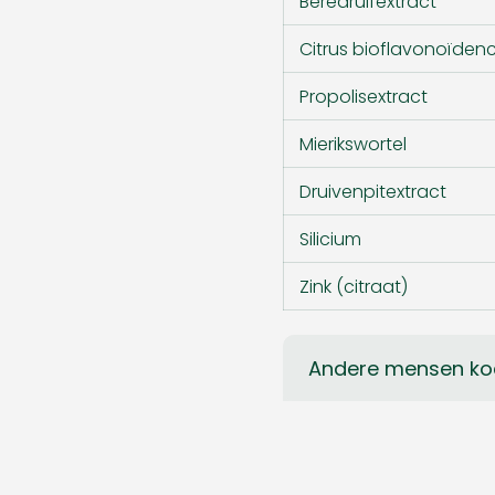
Beredruifextract
Citrus bioflavonoïden
Propolisextract
Mierikswortel
Druivenpitextract
Silicium
Zink (citraat)
Andere mensen ko