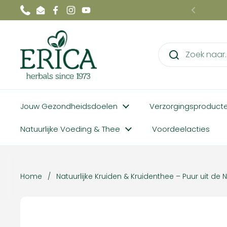
Ga naar content
Phone
Email
Facebook
Instagram
YouTube
Vorige
Jouw Gezondheidsdoelen
Verzorgingsproduct
Natuurlijke Voeding & Thee
Voordeelacties
Home
/
Natuurlijke Kruiden & Kruidenthee – Puur uit de 