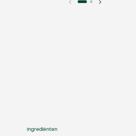
Vorige dia
Volgende dia
Ingrediënten