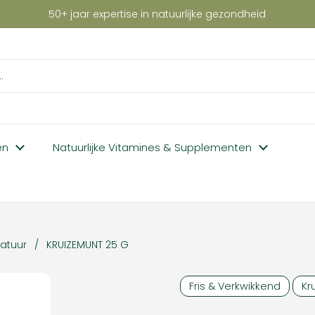
50+ jaar expertise in natuurlijke gezondheid
en
Natuurlijke Vitamines & Supplementen
Natuur
/
KRUIZEMUNT 25 G
Fris & Verkwikkend
Kr