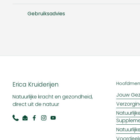
Gebruiksadvies
Erica Kruiderijen
Hoofdme
Jouw Gez
Natuurlijke kracht en gezondheid,
Verzorgi
direct uit de natuur
Natuurlij
Supplem
Phone
Email
Facebook
Instagram
YouTube
Natuurlij
Voordeel