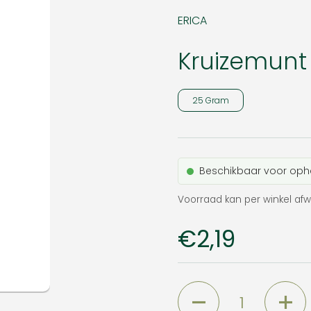
ERICA
Kruizemunt
25 Gram
Beschikbaar voor oph
Voorraad kan per winkel afw
Prijs:
€2,19
Aantal