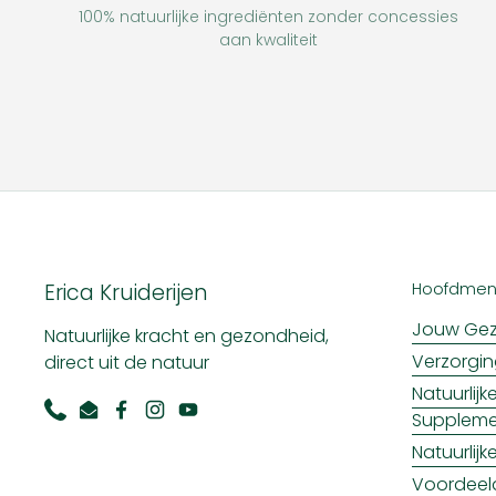
100% natuurlijke ingrediënten zonder concessies
aan kwaliteit
Erica Kruiderijen
Hoofdme
Jouw Gez
Natuurlijke kracht en gezondheid,
Verzorgi
direct uit de natuur
Natuurlij
Supplem
Phone
Email
Facebook
Instagram
YouTube
Natuurlij
Voordeel