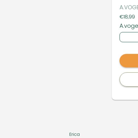
A.VOG
Prijs:
€18,99
A.vogel
Erica