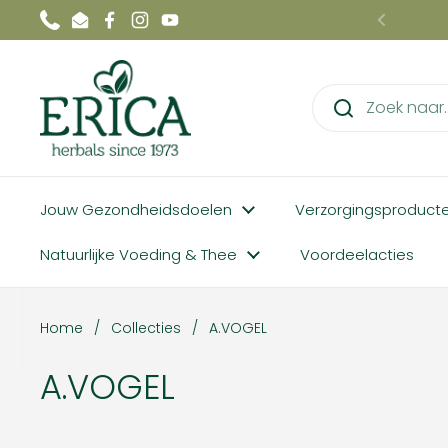
Ga naar content
Phone
Email
Facebook
Instagram
YouTube
Vorige
Jouw Gezondheidsdoelen
Verzorgingsproduct
Natuurlijke Voeding & Thee
Voordeelacties
Home
/
Collecties
/
A.VOGEL
A.VOGEL