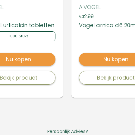
EL
A.VOGEL
Prijs:
€12,99
 urticalcin tabletten
Vogel arnica d6 20
1000 Stuks
Nu kopen
Nu kopen
Bekijk product
Bekijk product
Persoonlijk Advies?