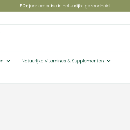
50+ jaar expertise in natuurlijke gezondheid
en
Natuurlijke Vitamines & Supplementen