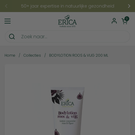
Ga naar content
50+ jaar expertise in natuurlijke gezondheid
Vorige
Vo
Winkelwagentje
0
Menu openen
Home
/
Collecties
/
BODYLOTION ROOS & VIJG 200 ML