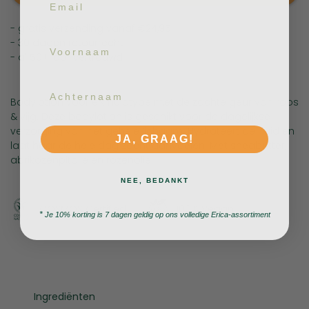
- gratis verzending vanaf €24,95
Voornaam
- 30 dagen retourrecht
- al 50+ jaar vertrouwd
Achternaam
Bodylotion voor elk huidtype met de zachte geur van roos
& vijg. Deze bodylotion is geschikt voor de dagelijkse
verzorging van het gehele lichaam. Hydrateert de huid en
JA, GRAAG!
laat haar de hele dag zacht aanvoelen. Met sheabutter,
abrikozenpitolie en rozenolie.
NEE, BEDANKT
COSMOS Certified
100% Vegan
*
Je 10% korting is 7 dagen geldig op ons volledige Erica-assortiment
Ingrediënten