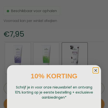
Beschikbaar voor ophalen
Voorraad kan per winkel afwijken
Prijs:
€7,95
Lavendel
Lime
Roos & Vijg
10% KORTING
Aantal
Schrijf je in voor onze nieuwsbrief en ontvang
10% korting op je eerste bestelling + exclusieve
aanbiedingen*
Toevoegen aan winkelmand
Email