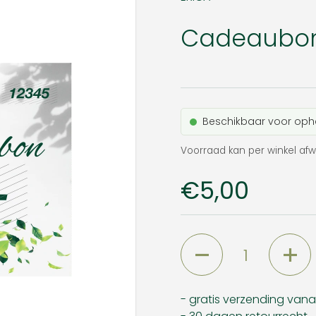
Cadeaubon
Beschikbaar voor oph
Voorraad kan per winkel afw
Prijs:
€5,00
Aantal
- gratis verzending van