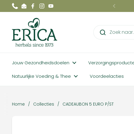
Ga naar content
Phone
Email
Facebook
Instagram
YouTube
Vorige
Jouw Gezondheidsdoelen
Verzorgingsproduct
Natuurlijke Voeding & Thee
Voordeelacties
Home
/
Collecties
/
CADEAUBON 5 EURO P/ST