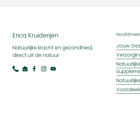
Erica Kruiderijen
Hoofdme
Jouw Gez
Natuurlijke kracht en gezondheid,
Verzorgi
direct uit de natuur
Natuurlij
Supplem
Phone
Email
Facebook
Instagram
YouTube
Natuurlij
Voordeel