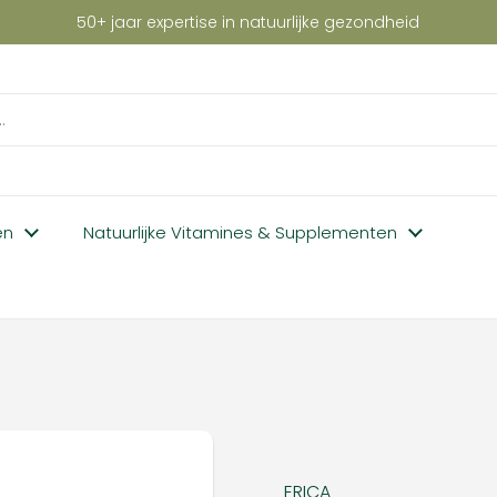
50+ jaar expertise in natuurlijke gezondheid
en
Natuurlijke Vitamines & Supplementen
ERICA