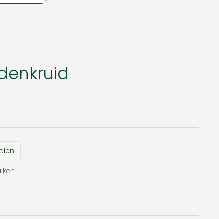
denkruid
alen
ijken