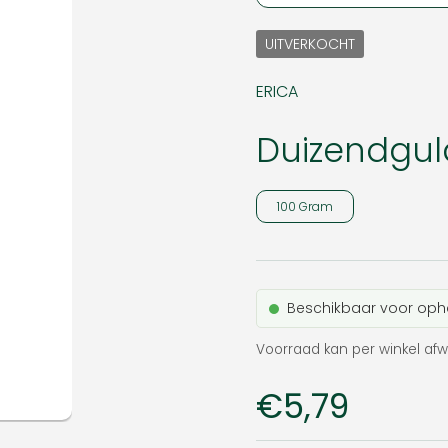
UITVERKOCHT
ERICA
Duizendgul
100 Gram
Beschikbaar voor oph
Voorraad kan per winkel afw
Prijs:
€5,79