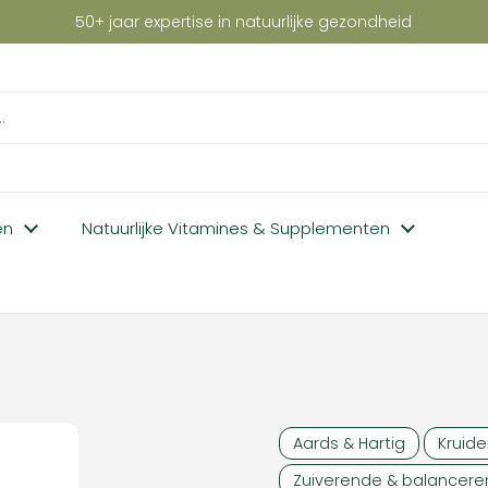
50+ jaar expertise in natuurlijke gezondheid
en
Natuurlijke Vitamines & Supplementen
Aards & Hartig
Kruide
Zuiverende & balancere