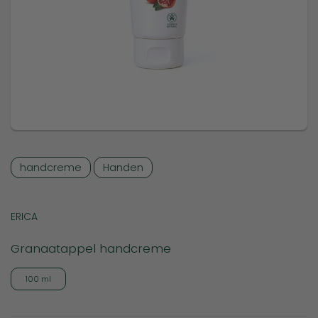
handcreme
Handen
ERICA
Granaatappel handcreme
100 ml