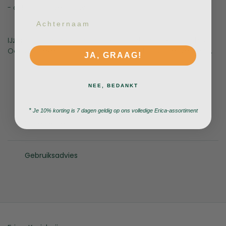
- al 50+ jaar vertrouwd
Achternaam
IJzerhard is zacht van smaak, te drinken als kruidenthee.
Ook wel bekend als ijzerkruid, ijzerhard of citroenverbena.
JA, GRAAG!
NEE, BEDANKT
*
Je 10% korting is 7 dagen geldig op ons volledige Erica-assortiment
Ingrediënten
Gebruiksadvies