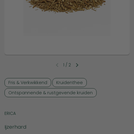
1
/
2
Vorige dia
Volgende dia
Fris & Verkwikkend
Kruidenthee
Ontspannende & rustgevende kruiden
ERICA
Ijzerhard