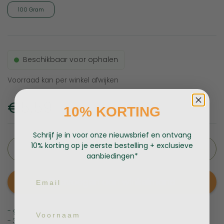
100 Gram
Beschikbaar voor ophalen
Voorraad kan per winkel afwijken
Prijs:
€5,59
10% KORTING
Schrijf je in voor onze nieuwsbrief en ontvang
Aantal
10% korting op je eerste bestelling + exclusieve
aanbiedingen*
Email
Toevoegen aan winkelmand
Voornaam
- gratis verzending vanaf €24,95
- 30 dagen retourrecht