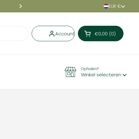
Land/region
EUR €
Niet goed, geld terug
Volgende
Account
€0,00
0
Winkelwagentje o
Winkelmand Totaal:
producten in je wi
Ophalen?
Winkel selecteren