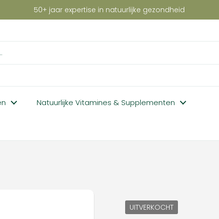
50+ jaar expertise in natuurlijke gezondheid
en
Natuurlijke Vitamines & Supplementen
UITVERKOCHT