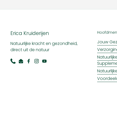
Erica Kruiderijen
Hoofdme
Jouw Gez
Natuurlijke kracht en gezondheid,
Verzorgi
direct uit de natuur
Natuurlij
Supplem
Phone
Email
Facebook
Instagram
YouTube
Natuurlij
Voordeel