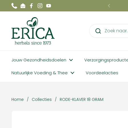
Ga naar content
Phone
Email
Facebook
Instagram
YouTube
Vorige
Jouw Gezondheidsdoelen
Verzorgingsproduct
Natuurlijke Voeding & Thee
Voordeelacties
Home
/
Collecties
/
RODE-KLAVER 18 GRAM