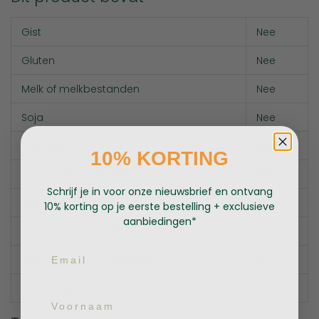
Gist
Nee
Gluten
Nee
Melk of melkbestanden
Nee
Soja
Nee
Sucrose
Nee
10% KORTING
Conserveringsmiddelen
Nee
Schrijf je in voor onze nieuwsbrief en ontvang
Zout toegevoegd
Nee
10% korting op je eerste bestelling + exclusieve
aanbiedingen*
Geschikt voor vegetariërs
Ja
Email
Geschikt voor veganisten
Ja
Kosher keurmerk
Ja
Voornaam