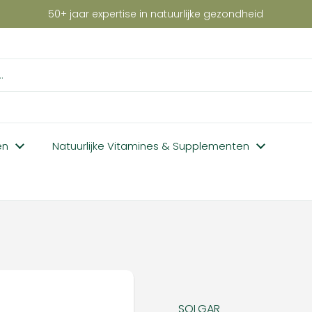
50+ jaar expertise in natuurlijke gezondheid
en
Natuurlijke Vitamines & Supplementen
SOLGAR