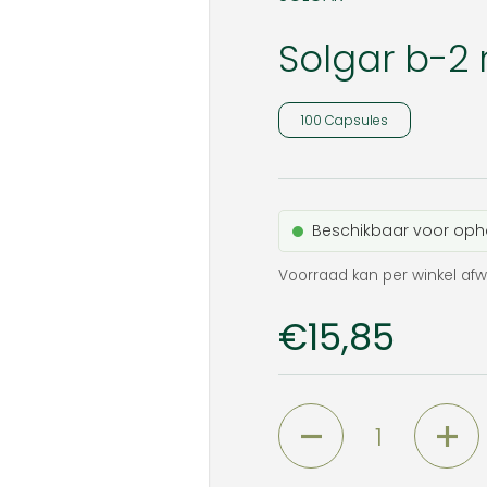
Solgar b-2 
100 Capsules
Beschikbaar voor oph
Voorraad kan per winkel afw
Prijs:
€15,85
Aantal