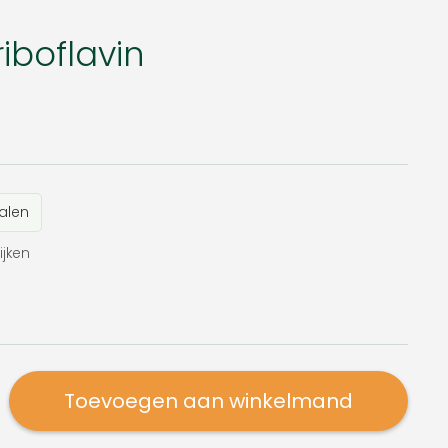
riboflavin
alen
ijken
Toevoegen aan winkelmand