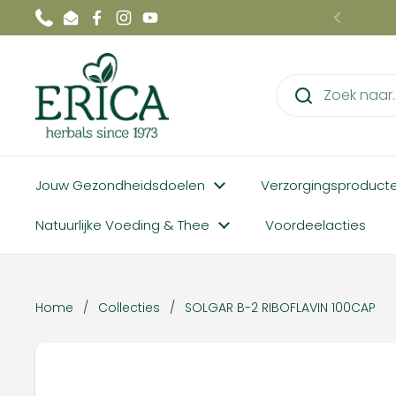
Ga naar content
Phone
Email
Facebook
Instagram
YouTube
Vorige
Jouw Gezondheidsdoelen
Verzorgingsproduct
Natuurlijke Voeding & Thee
Voordeelacties
Home
/
Collecties
/
SOLGAR B-2 RIBOFLAVIN 100CAP