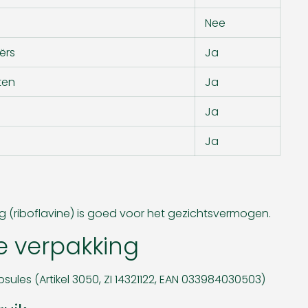
Nee
ërs
Ja
ten
Ja
Ja
Ja
g (riboflavine) is goed voor het gezichtsvermogen.
e verpakking
sules (Artikel 3050, ZI 14321122, EAN 033984030503)