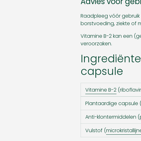
Advies voor geb
Raadpleeg vóór gebruik
borstvoeding, ziekte of m
Vitamine B-2 kan een (ge
veroorzaken.
Ingrediënt
capsule
Vitamine B-2
(riboflavi
Plantaardige capsule 
Anti-klontermiddelen 
Vulstof (
microkristallij