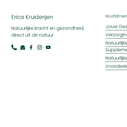
Erica Kruiderijen
Hoofdme
Jouw Gez
Natuurlijke kracht en gezondheid,
Verzorgi
direct uit de natuur
Natuurlij
Supplem
Phone
Email
Facebook
Instagram
YouTube
Natuurlij
Voordeel