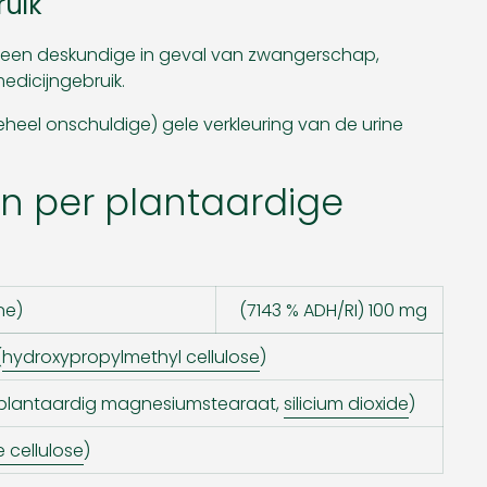
ruik
 een deskundige in geval van zwangerschap,
edicijngebruik.
heel onschuldige) gele verkleuring van de urine
en per plantaardige
ne)
(7143 % ADH/RI) 100 mg
(
hydroxypropylmethyl cellulose
)
(plantaardig magnesiumstearaat,
silicium dioxide
)
ne cellulose
)