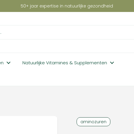
50+ jaar expertise in natuurlijke gezondheid
en
Natuurlijke Vitamines & Supplementen
aminozuren