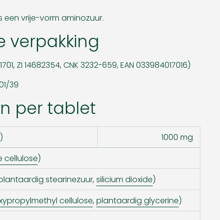
is een vrije-vorm aminozuur.
e verpakking
l 1701, ZI 14682354, CNK 3232-659, EAN 033984017016)
01/39
n per tablet
)
1000 mg
ne cellulose
)
plantaardig stearinezuur,
silicium dioxide
)
xypropylmethyl cellulose
,
plantaardig glycerine
)