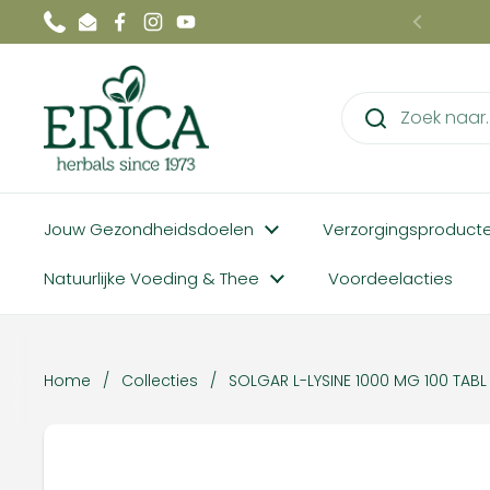
Ga naar content
Phone
Email
Facebook
Instagram
YouTube
Vorige
Jouw Gezondheidsdoelen
Verzorgingsproduct
Natuurlijke Voeding & Thee
Voordeelacties
Home
/
Collecties
/
SOLGAR L-LYSINE 1000 MG 100 TABL