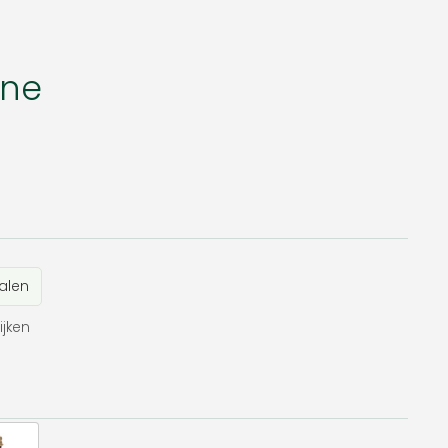
ine
alen
ijken