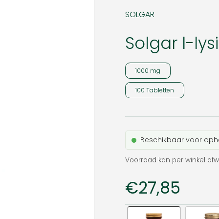
SOLGAR
Solgar l-lys
1000 mg
100 Tabletten
Beschikbaar voor oph
Voorraad kan per winkel afw
Prijs:
€27,85