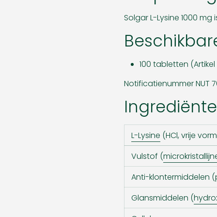
Solgar L-Lysine 1000 mg 
Beschikbar
100 tabletten (Artike
Notificatienummer NUT 7
Ingrediënte
L-Lysine
(HCl, vrije vorm
Vulstof (
microkristallij
Anti-klontermiddelen (
Glansmiddelen (
hydro