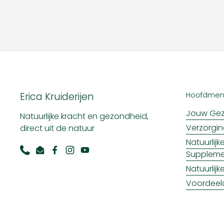
Erica Kruiderijen
Hoofdme
Jouw Gez
Natuurlijke kracht en gezondheid,
Verzorgi
direct uit de natuur
Natuurlij
Supplem
Phone
Email
Facebook
Instagram
YouTube
Natuurlij
Voordeel