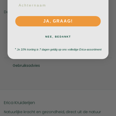
Achternaam
De bekende vier seizoenenpepermix.
JA, GRAAG!
NEE, BEDANKT
Ingrediënten
*
Je 10% korting is 7 dagen geldig op ons volledige Erica-assortiment
Gebruiksadvies
Erica Kruiderijen
Natuurlijke kracht en gezondheid, direct uit de natuur