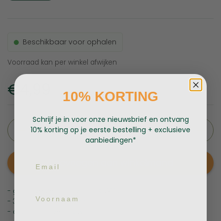
Beschikbaar voor ophalen
Voorraad kan per winkel afwijken
Prijs:
€4,99
10% KORTING
Schrijf je in voor onze nieuwsbrief en ontvang
Aantal
10% korting op je eerste bestelling + exclusieve
aanbiedingen*
Email
Toevoegen aan winkelmand
- gratis verzending vanaf €24,95
Voornaam
- 30 dagen retourrecht
- al 50+ jaar vertrouwd