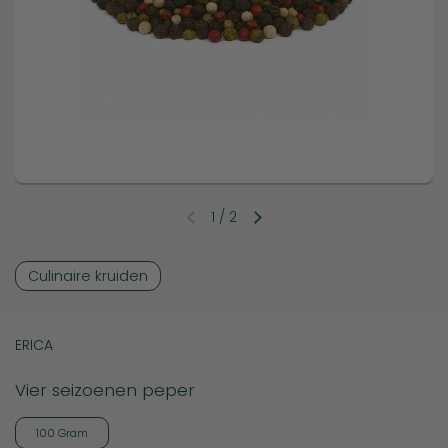
1
/
2
Vorige dia
Volgende dia
Culinaire kruiden
ERICA
Vier seizoenen peper
100 Gram