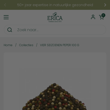
Ga naar content
50+ jaar expertise in natuurlijke gezondheid
Vorige
Vo
Winkelwagentje
0
Menu openen
Home
/
Collecties
/
VIER SEIZOENEN PEPER 100 G